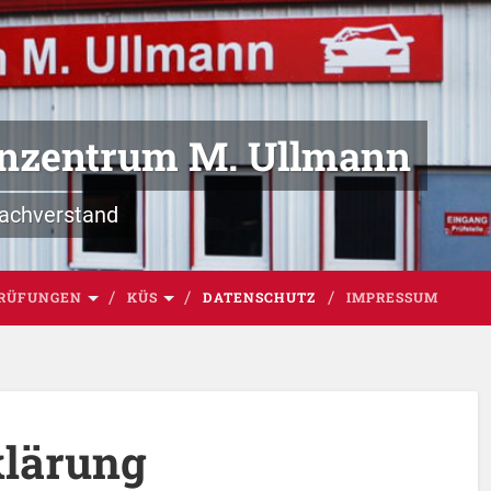
enzentrum M. Ullmann
achverstand
RÜFUNGEN
KÜS
DATENSCHUTZ
IMPRESSUM
klärung