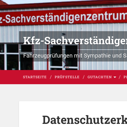
Kfz-Sachverständig
Fahrzeugprüfungen mit Sympathie und S
STARTSEITE
PRÜFSTELLE
GUTACHTEN
P
Datenschutzer