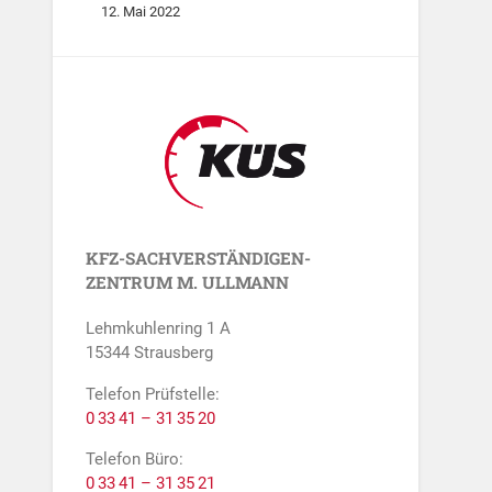
12. Mai 2022
KFZ-SACH­VERSTÄN­DIGEN­
ZENTRUM M. ULLMANN
Lehmkuhlenring 1 A
15344 Strausberg
Telefon Prüfstelle:
0 33 41 – 31 35 20
Telefon Büro:
0 33 41 – 31 35 21